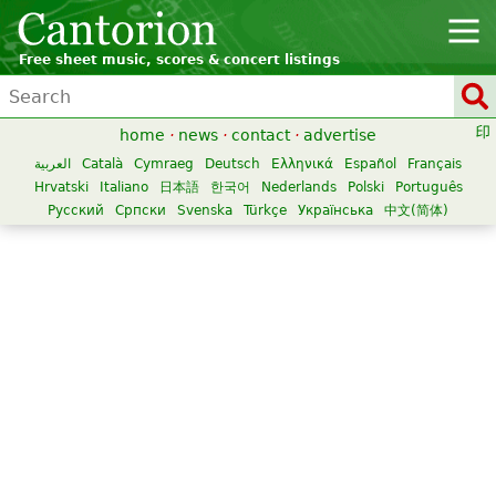
Free sheet music, scores & concert listings
home
·
news
·
contact
·
advertise
العربية
Català
Cymraeg
Deutsch
Ελληνικά
Español
Français
Hrvatski
Italiano
日本語
한국어
Nederlands
Polski
Português
Русский
Српски
Svenska
Türkçe
Українська
中文(简体)