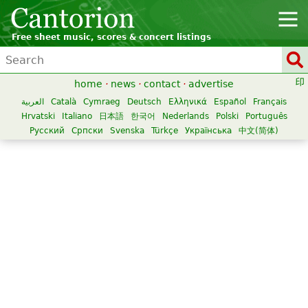
Free sheet music, scores & concert listings
home
·
news
·
contact
·
advertise
العربية
Català
Cymraeg
Deutsch
Ελληνικά
Español
Français
Hrvatski
Italiano
日本語
한국어
Nederlands
Polski
Português
Русский
Српски
Svenska
Türkçe
Українська
中文(简体)