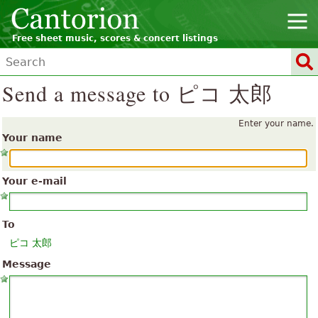
Free sheet music, scores & concert listings
Send a message to ピコ 太郎
Enter your name.
Your name
Your e-mail
To
ピコ 太郎
Message