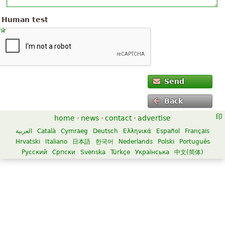
Human test
Send
Back
home
·
news
·
contact
·
advertise
العربية
Català
Cymraeg
Deutsch
Ελληνικά
Español
Français
Hrvatski
Italiano
日本語
한국어
Nederlands
Polski
Português
Русский
Српски
Svenska
Türkçe
Українська
中文(简体)