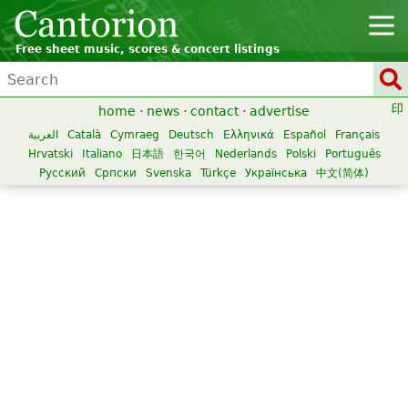
Free sheet music, scores & concert listings
home
·
news
·
contact
·
advertise
العربية
Català
Cymraeg
Deutsch
Ελληνικά
Español
Français
Hrvatski
Italiano
日本語
한국어
Nederlands
Polski
Português
Русский
Српски
Svenska
Türkçe
Українська
中文(简体)