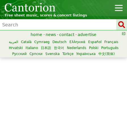
Free sheet music, scores & concert listings
home
·
news
·
contact
·
advertise
العربية
Català
Cymraeg
Deutsch
Ελληνικά
Español
Français
Hrvatski
Italiano
日本語
한국어
Nederlands
Polski
Português
Русский
Српски
Svenska
Türkçe
Українська
中文(简体)