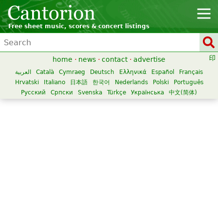
Free sheet music, scores & concert listings
home
·
news
·
contact
·
advertise
العربية
Català
Cymraeg
Deutsch
Ελληνικά
Español
Français
Hrvatski
Italiano
日本語
한국어
Nederlands
Polski
Português
Русский
Српски
Svenska
Türkçe
Українська
中文(简体)