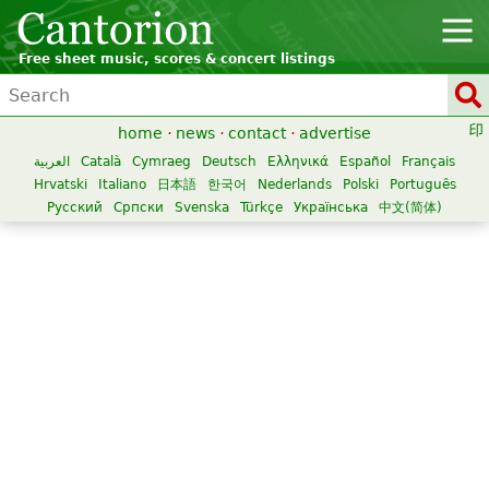
Free sheet music, scores & concert listings
home
·
news
·
contact
·
advertise
العربية
Català
Cymraeg
Deutsch
Ελληνικά
Español
Français
Hrvatski
Italiano
日本語
한국어
Nederlands
Polski
Português
Русский
Српски
Svenska
Türkçe
Українська
中文(简体)