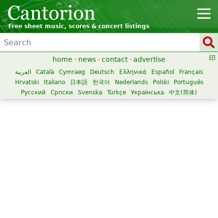
Free sheet music, scores & concert listings
home
·
news
·
contact
·
advertise
العربية
Català
Cymraeg
Deutsch
Ελληνικά
Español
Français
Hrvatski
Italiano
日本語
한국어
Nederlands
Polski
Português
Русский
Српски
Svenska
Türkçe
Українська
中文(简体)