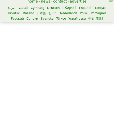
home
·
news
·
contact
·
advertise
العربية
Català
Cymraeg
Deutsch
Ελληνικά
Español
Français
Hrvatski
Italiano
日本語
한국어
Nederlands
Polski
Português
Русский
Српски
Svenska
Türkçe
Українська
中文(简体)