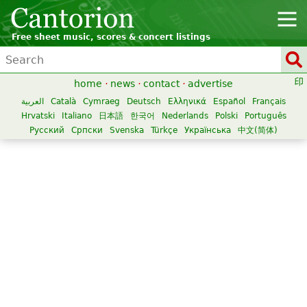
Free sheet music, scores & concert listings
home
·
news
·
contact
·
advertise
العربية
Català
Cymraeg
Deutsch
Ελληνικά
Español
Français
Hrvatski
Italiano
日本語
한국어
Nederlands
Polski
Português
Русский
Српски
Svenska
Türkçe
Українська
中文(简体)