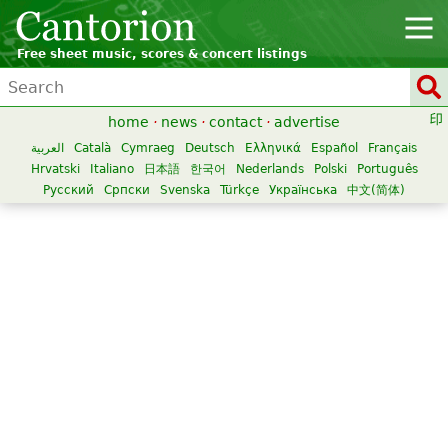
Free sheet music, scores & concert listings
home
·
news
·
contact
·
advertise
العربية
Català
Cymraeg
Deutsch
Ελληνικά
Español
Français
Hrvatski
Italiano
日本語
한국어
Nederlands
Polski
Português
Русский
Српски
Svenska
Türkçe
Українська
中文(简体)