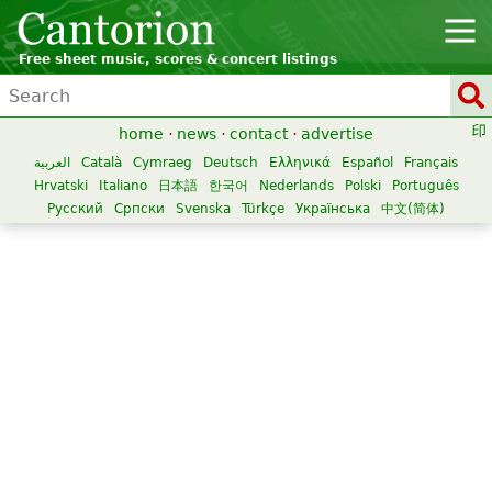
Free sheet music, scores & concert listings
home
·
news
·
contact
·
advertise
العربية
Català
Cymraeg
Deutsch
Ελληνικά
Español
Français
Hrvatski
Italiano
日本語
한국어
Nederlands
Polski
Português
Русский
Српски
Svenska
Türkçe
Українська
中文(简体)