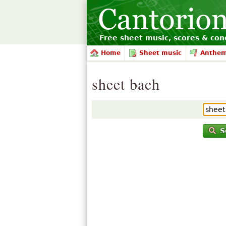
Free sheet music, scores & conc
Home
Sheet music
Anthe
sheet bach
S