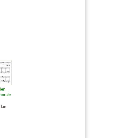
den
chorale
n
tian