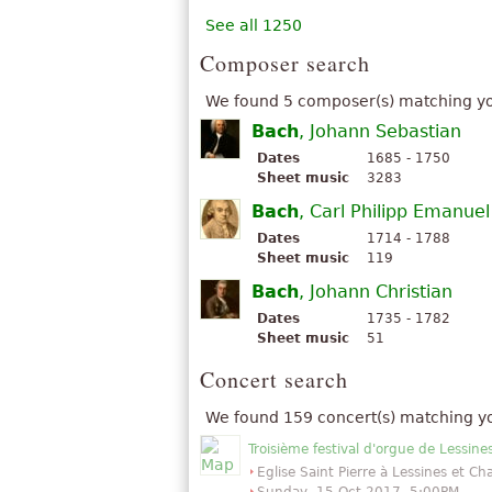
See all 1250
Composer search
We found 5 composer(s) matching yo
Bach
, Johann Sebastian
Dates
1685 - 1750
Sheet music
3283
Bach
, Carl Philipp Emanuel
Dates
1714 - 1788
Sheet music
119
Bach
, Johann Christian
Dates
1735 - 1782
Sheet music
51
Concert search
We found 159 concert(s) matching y
Troisième festival d'orgue de Lessine
Eglise Saint Pierre à Lessines et C