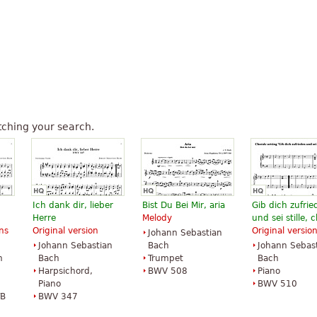
ching your search.
Ich dank dir, lieber
Bist Du Bei Mir, aria
Gib dich zufrie
Herre
Melody
und sei stille, 
ns
Original version
Original versio
Johann Sebastian
Johann Sebastian
Bach
Johann Sebas
n
Bach
Trumpet
Bach
Harpsichord,
BWV 508
Piano
Piano
BWV 510
TB
BWV 347