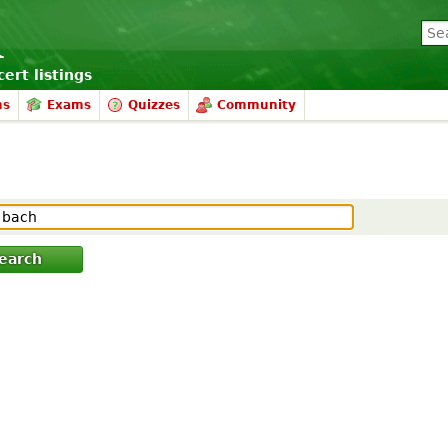
ert listings
ms
Exams
Quizzes
Community
earch