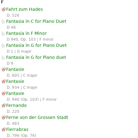
F
Fahrt zum Hades
D. 526
Fantasia in C for Piano Duet
D 48
Fantasia in F Minor
D 940, Op. 103 | F minor
Fantasia in G for Piano Duet
D 1 | G major
Fantasia in G for Piano duet
D 9
Fantasie
D. 605 | C major
Fantasie
D. 934 | C major
Fantasie
D. 940 (Op. 103) | F minor
Fernando
D. 220
Ferne von der Grossen Stadt
D. 483
Fierrabras
D. 796 (Op. 76)