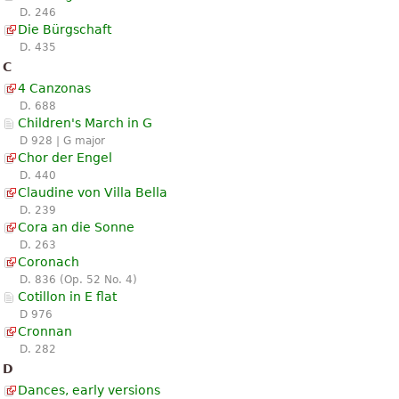
D. 246
Die Bürgschaft
D. 435
C
4 Canzonas
D. 688
Children's March in G
D 928 | G major
Chor der Engel
D. 440
Claudine von Villa Bella
D. 239
Cora an die Sonne
D. 263
Coronach
D. 836 (Op. 52 No. 4)
Cotillon in E flat
D 976
Cronnan
D. 282
D
Dances, early versions