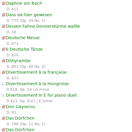
Daphne am Bach
D. 411
Dass sie hier gewesen
D. 775 (Op. 59 No. 2)
Dessen Fahne Donnerstürme wallte
D. 58
Deutsche Messe
D. 872
6 Deutsche Tänze
D. 820
Dithyrambe
D. 801 (Op. 60 No. 2)
Divertissement à la française
D. 823
Divertissement à la Hongroise
D 818, Op. 54 | G minor
Divertissement in E for piano duet
D 823, Op. 63/1 | E minor
Don Gayseros
D. 93
Das Dörfchen
D. 598 (Op. 11 No. 1)
Das Dörfchen