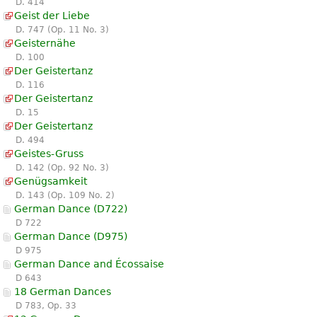
D. 414
Geist der Liebe
D. 747 (Op. 11 No. 3)
Geisternähe
D. 100
Der Geistertanz
D. 116
Der Geistertanz
D. 15
Der Geistertanz
D. 494
Geistes-Gruss
D. 142 (Op. 92 No. 3)
Genügsamkeit
D. 143 (Op. 109 No. 2)
German Dance (D722)
D 722
German Dance (D975)
D 975
German Dance and Écossaise
D 643
18 German Dances
D 783, Op. 33