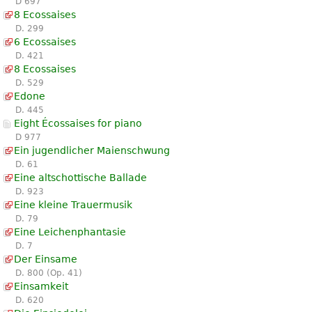
D 697
8 Ecossaises
D. 299
6 Ecossaises
D. 421
8 Ecossaises
D. 529
Edone
D. 445
Eight Écossaises for piano
D 977
Ein jugendlicher Maienschwung
D. 61
Eine altschottische Ballade
D. 923
Eine kleine Trauermusik
D. 79
Eine Leichenphantasie
D. 7
Der Einsame
D. 800 (Op. 41)
Einsamkeit
D. 620