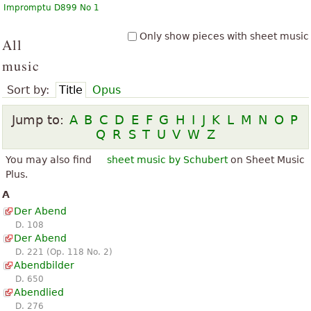
Impromptu D899 No 1
Only show pieces with sheet music
All
music
Sort by:
Title
Opus
Jump to:
A
B
C
D
E
F
G
H
I
J
K
L
M
N
O
P
Q
R
S
T
U
V
W
Z
You may also find
sheet music by Schubert
on Sheet Music
Plus.
A
Der Abend
D. 108
Der Abend
D. 221 (Op. 118 No. 2)
Abendbilder
D. 650
Abendlied
D. 276