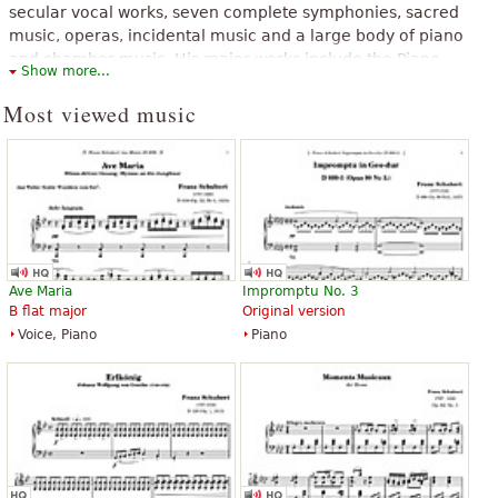
secular vocal works, seven complete symphonies, sacred
music, operas, incidental music and a large body of piano
and chamber music. His major works include the Piano
Show more...
Quintet in A major, D. 667 , the Symphony No. 8 in B minor, D.
759 , the ”Great” Symphony No. 9 in C major, D. 944, the
Most viewed music
String Quintet, the three last piano sonatas, the opera
Fierrabras, the incidental music to the play Rosamunde, and
the song cycles Die schöne Müllerin and Winterreise.
The above text from the Wikipedia article "
Franz Schubert
" text is
available under CC BY-SA 3.0.
Ave Maria
Impromptu No. 3
B flat major
Original version
Voice, Piano
Piano